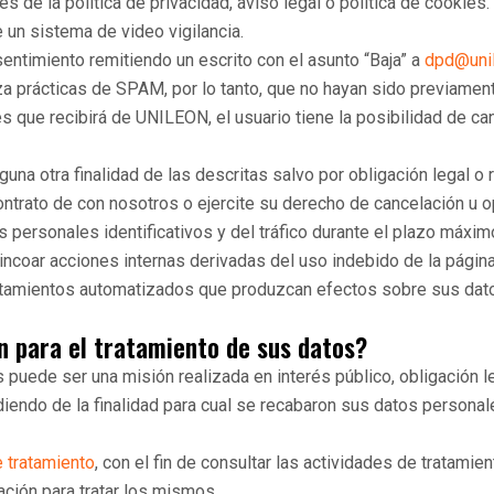
s de la política de privacidad, aviso legal o política de cookies.
 un sistema de video vigilancia.
ntimiento remitiendo un escrito con el asunto “Baja” a
dpd@uni
 prácticas de SPAM, por lo tanto, que no hayan sido previamente
 que recibirá de UNILEON, el usuario tiene la posibilidad de ca
na otra finalidad de las descritas salvo por obligación legal o r
trato de con nosotros o ejercite su derecho de cancelación u opo
ersonales identificativos y del tráfico durante el plazo máxim
 incoar acciones internas derivadas del uso indebido de la págin
atamientos automatizados que produzcan efectos sobre sus dat
ón para el tratamiento de sus datos?
s puede ser una misión realizada en interés público, obligación le
endo de la finalidad para cual se recabaron sus datos personales
e tratamiento
, con el fin de consultar las actividades de tratamien
ación para tratar los mismos.