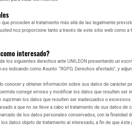
ales
que proceden al tratamiento más allá de las legalmente prevista
usted nos proporcione tanto a través de este sitio web como a tr
r como interesado?
o de los siguientes derechos ante UNILEON presentando un escri
n.es indicando como Asunto: “RGPD, Derechos afectado”, y adjun
do conocer y obtener información sobre sus datos de carácter p
permite corregir errores y modificar los datos que resulten ser 
 supriman los datos que resulten ser inadecuados o excesivos.
esado a que no se lleve a cabo el tratamiento de sus datos de c
arcado de los datos personales conservados, con la finalidad de 
e los datos objeto de tratamiento al interesado, a fin de que éste